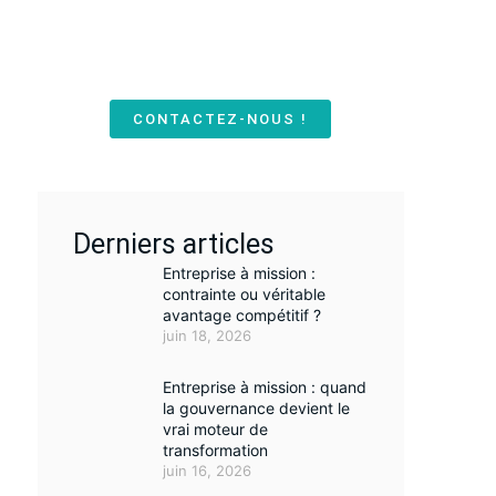
Retrouvez nos conseils, analyses et
retours d’expérience pour piloter votre
activité avec rigueur et engagement
durable.
CONTACTEZ-NOUS !
Derniers articles
Entreprise à mission :
contrainte ou véritable
avantage compétitif ?
juin 18, 2026
Entreprise à mission : quand
la gouvernance devient le
vrai moteur de
transformation
juin 16, 2026