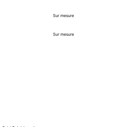
Sur mesure
Sur mesure
CONSEIL & GESTION
INITIAL
ESSENTIEL
BUSINESS