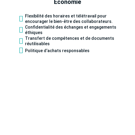
Économie
Flexibilité des horaires et télétravail pour
encourager le bien-être des collaborateurs.
Confidentialité des échanges et engagements
éthiques
Transfert de compétences et de documents
réutilisables
Politique d’achats responsables
Faire face aux défis de la RSE :
un apprentissage permanent 💪
Chez Sustaincial, nous vous aidons à structurer vos
finances avec précision tout en intégrant vos
objectifs RSE. S’engager dans la RSE, c’est aussi
faire des choix. C’est repenser nos pratiques,
questionner notre impact et former nos équipes à
intégrer ces nouveaux enjeux dans leur quotidien.