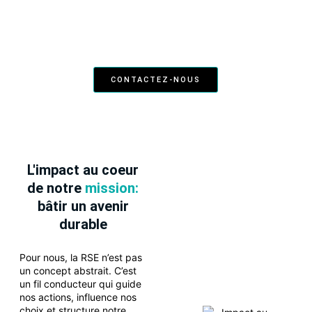
Chez Sustaincial, nous avons mis en place des
modules de formation sur la RSE, ainsi que le
passage par la fresque du Climat. L’objectif ? Que
chaque collaborateur devienne un ambassadeur de
cette démarche.
CONTACTEZ-NOUS
L'impact au coeur
de notre
mission:
bâtir un avenir
durable
Pour nous, la RSE n’est pas
un concept abstrait. C’est
un fil conducteur qui guide
nos actions, influence nos
choix et structure notre