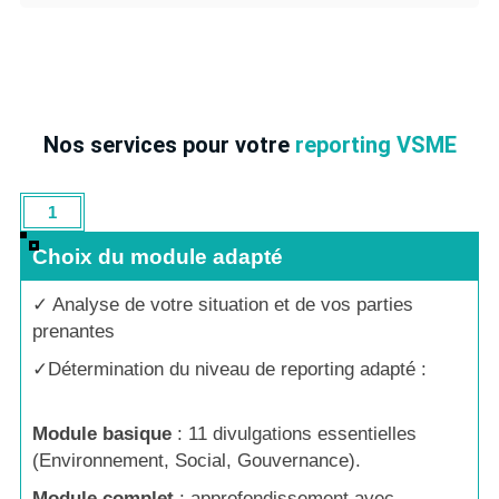
Nos services pour votre
reporting VSME
1
Diagnostic ESG 
Choix du module adapté
✓ Analyse de votre situation et de vos parties
prenantes
✓Détermination du niveau de reporting adapté :
Module basique
: 11 divulgations essentielles
(Environnement, Social, Gouvernance).
Module complet
: approfondissement avec