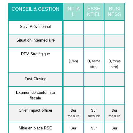
INITIA
ESSE
BUSI
CONSEIL & GESTION
L
NTIEL
NESS
Suivi Prévisionnel
Situation intermédiaire
RDV Stratégique
(1/an)
(1/seme
(1/trime
stre)
stre)
Fast Closing
Examen de conformité
fiscale
Chief impact officer
Sur
Sur
Sur
mesure
mesure
mesure
Mise en place RSE
Sur
Sur
Sur