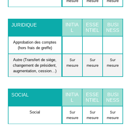
mesure
mesure
mesure
INITIA
ESSE
BUSI
JURIDIQUE
L
NTIEL
NESS
Approbation des comptes
(hors frais de greffe)
Autre (Transfert de siège,
Sur
Sur
Sur
changement de président,
mesure
mesure
mesure
augmentation, cession…)
INITIA
ESSE
BUSI
SOCIAL
L
NTIEL
NESS
Social
Sur
Sur
Sur
mesure
mesure
mesure