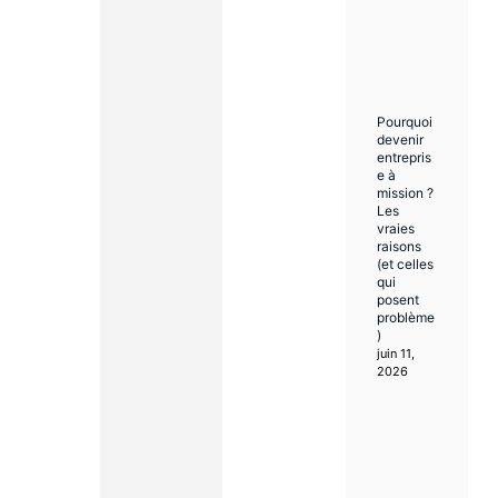
Pourquoi
devenir
entrepris
e à
mission ?
Les
vraies
raisons
(et celles
qui
posent
problème
)
juin 11,
2026