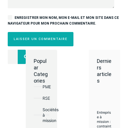
ENREGISTRER MON NOM, MON E-MAIL ET MON SITE DANS CE
NAVIGATEUR POUR MON PROCHAIN COMMENTAIRE.
LAISSER UN COMMENTAIRE
Popul
Dernie
Des
ar
rs
questi
Categ
article
ons ?
ories
s
Retrouve
PME
z nos
conseils,
analyses
RSE
et retours
d’expérie
Sociétés
nce pour
Entrepris
à
piloter
e à
mission
votre
mission :
activité
contraint