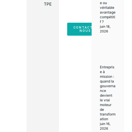
avec
e ou
TPE
rigueur et
véritable
engagem
avantage
ent
compétiti
durable.
f ?
juin 18,
CONTACTEZ-
NOUS !
2026
Entrepris
e à
mission :
quand la
gouverna
nce
devient
le vrai
moteur
de
transform
ation
juin 16,
2026