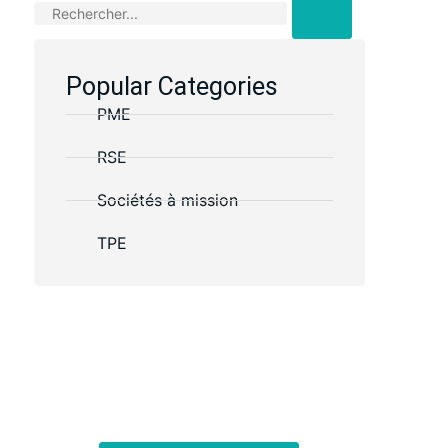
Popular Categories
PME
RSE
Sociétés à mission
TPE
Des questions ?
Retrouvez nos conseils, analyses et
retours d’expérience pour piloter votre
activité avec rigueur et engagement
durable.