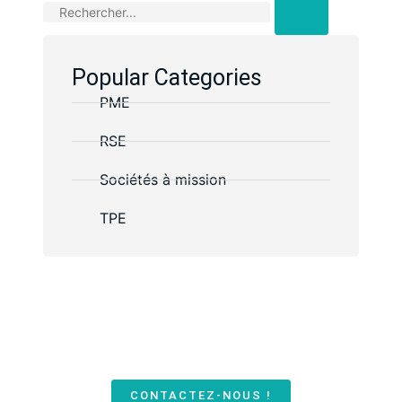
Popular Categories
PME
RSE
Sociétés à mission
TPE
Des questions ?
Retrouvez nos conseils, analyses et retours
d’expérience pour piloter votre activité
avec rigueur et engagement durable.
CONTACTEZ-NOUS !