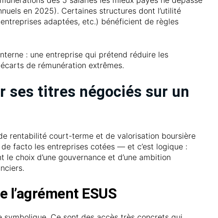
unérations des 5 salariés les mieux payés ne dépasse
nuels en 2025). Certaines structures dont l’utilité
 entreprises adaptées, etc.) bénéficient de règles
nterne : une entreprise qui prétend réduire les
s écarts de rémunération extrêmes.
r ses titres négociés sur un
de rentabilité court-terme et de valorisation boursière
 de facto les entreprises cotées — et c’est logique :
nt le choix d’une gouvernance et d’une ambition
nciers.
de l’agrément ESUS
 symbolique. Ce sont des accès très concrets qui