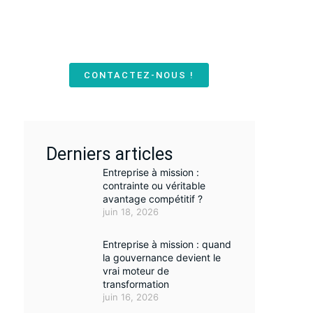
Retrouvez nos conseils, analyses et
retours d’expérience pour piloter votre
activité avec rigueur et engagement
durable.
CONTACTEZ-NOUS !
Derniers articles
Entreprise à mission :
contrainte ou véritable
avantage compétitif ?
juin 18, 2026
Entreprise à mission : quand
la gouvernance devient le
vrai moteur de
transformation
juin 16, 2026