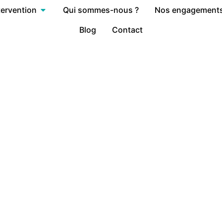
tervention
Qui sommes-nous ?
Nos engagement
Blog
Contact
Article & News
catégorie 2 : CSRD