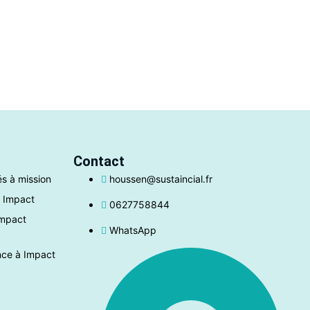
Contact
és à mission
houssen@sustaincial.fr
 Impact
0627758844
Impact
WhatsApp
nce à Impact