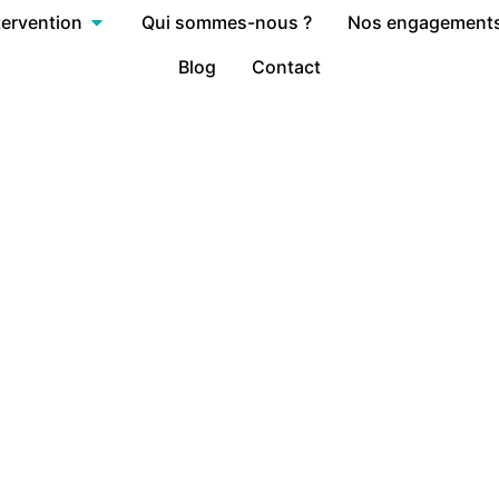
tervention
Qui sommes-nous ?
Nos engagement
Blog
Contact
Article & News
catégorie 2 : Société à mission