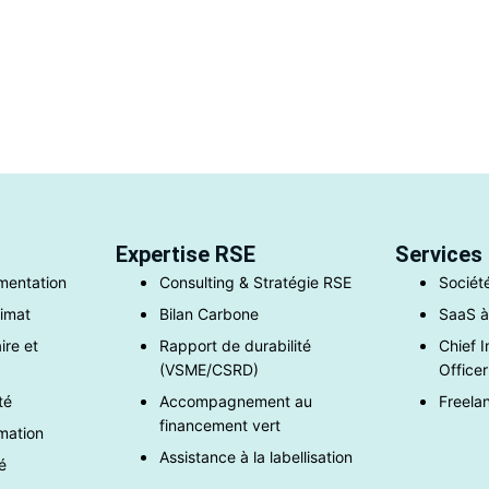
Expertise RSE
Services
imentation
Consulting & Stratégie RSE
Sociét
limat
Bilan Carbone
SaaS à
ire et
Rapport de durabilité
Chief 
(VSME/CSRD)
Officer
té
Accompagnement au
Freela
financement vert
mation
Assistance à la labellisation
é